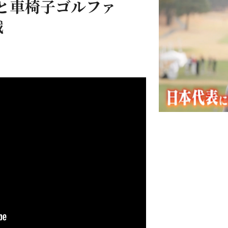
25と車椅子ゴルファ
戦