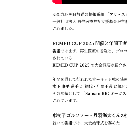
KBC九州朝日放送の情報番組
「アサデス
一般社団法人 再生医療福祉支援基金が主
されました。
REMED CUP 2025 開催と年間王
番組ではまず、再生医療の普及と、プロ
されている
REMED CUP 2025
の大会概要が紹介さ
年間を通して行われたサーキット戦の結
木下 康平 選手
が
初代・年間王者
に輝い
その功績として
「Sansan KBCオーガ
されています。
車椅子ゴルファー・丹羽海太くんの
続いて番組では、大会始球式を務めた