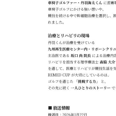
車椅子ゴルファー・丹羽海太くん
に密着
車椅子ゴルフにかける強い想いや、
競技を続ける中で幹細胞治療を選択し、
れました。
治療とリハビリの現場
丹羽くんが治療を受けている
九州再生医療センター内・リボーンクリ
主治医である
坂口 尚 院長
による治療内
リハビリを担当する理学療法士
森脇 大介
を通して、医療とリハビリが競技生活を
REMED CUP が大切にしているのは、
ゴルフを通じた
「挑戦する力」
と、
その先に続く
一人ひとりのストーリー
で
放送情報
■
放送日
：2026年1月22日