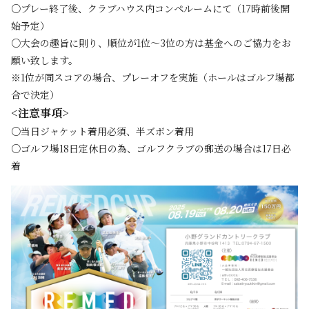
○プレー終了後、クラブハウス内コンペルームにて（17時前後開
始予定）
○大会の趣旨に則り、順位が1位～3位の方は基金へのご協力をお
願い致します。
※1位が同スコアの場合、プレーオフを実施（ホールはゴルフ場都
合で決定）
<注意事項>
○当日ジャケット着用必須、半ズボン着用
○ゴルフ場18日定休日の為、ゴルフクラブの郵送の場合は17日必
着