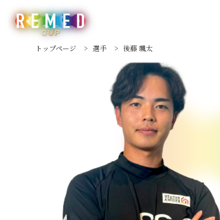
トップページ
>
選手
>
後藤 颯太