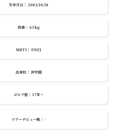
生年月日
｜
2003/10/18
体重
｜
63 kg
MBTI
｜
ENFJ
出身校
｜
沖学園
ゴルフ歴
｜
17年〜
ツアーデビュー戦
｜
-