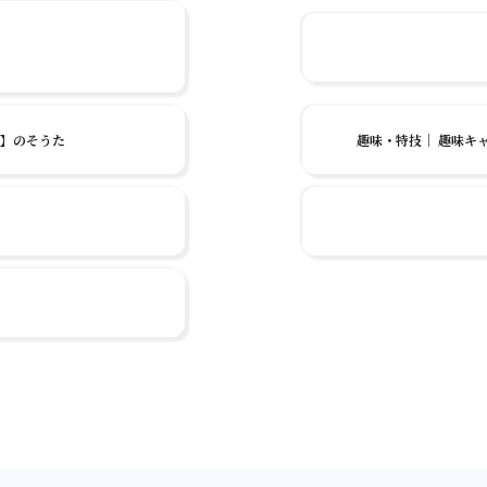
る】のそうた
趣味・特技
｜
趣味キャ