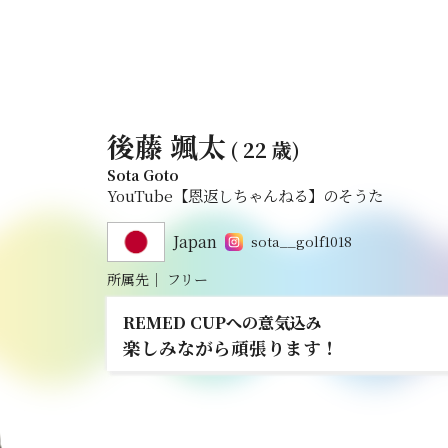
後藤 颯太
( 22 歳)
Sota Goto
YouTube【恩返しちゃんねる】のそうた
Japan
sota__golf1018
所属先
｜
フリー
REMED CUPへの意気込み
楽しみながら頑張ります！