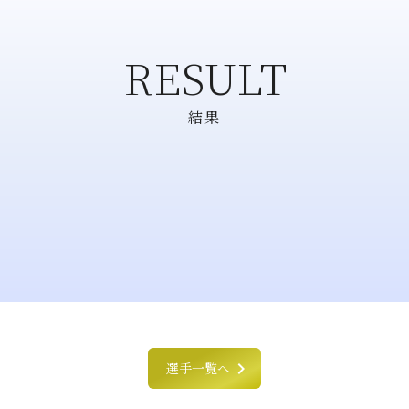
RESULT
結果
chevron_right
選手一覧へ