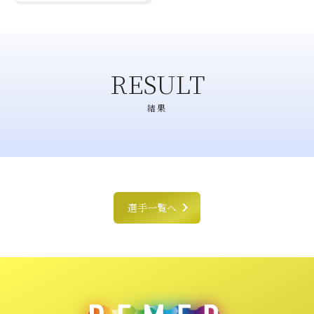
RESULT
結果
chevron_right
選手一覧へ