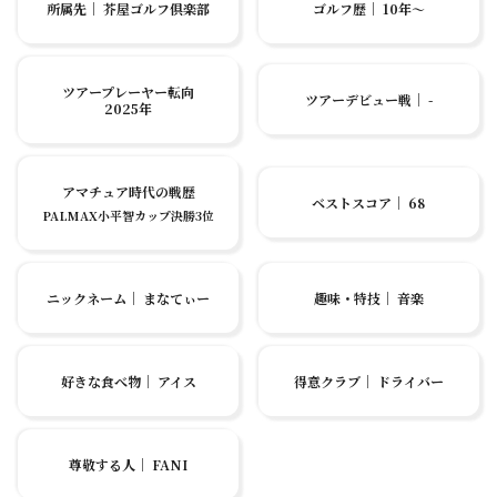
所属先
｜
芥屋ゴルフ倶楽部
ゴルフ歴
｜
10年〜
ツアープレーヤー転向
ツアーデビュー戦
｜
-
2025年
アマチュア時代の戦歴
ベストスコア
｜
68
PALMAX小平智カップ決勝3位
ニックネーム
｜
まなてぃー
趣味・特技
｜
音楽
好きな食べ物
｜
アイス
得意クラブ
｜
ドライバー
尊敬する人
｜
FANI