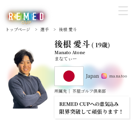
トップページ
>
選手
>
後根 愛斗
後根 愛斗
( 19歳)
Manato Atone
まなてぃー
Japan
ma.na.too
所属先
｜
芥屋ゴルフ倶楽部
REMED CUPへの意気込み
限界突破して頑張ります！