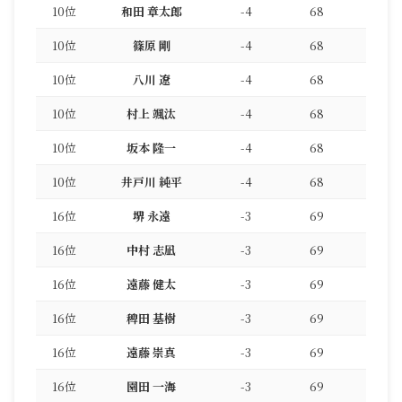
10位
和田 章太郎
-4
68
10位
篠原 剛
-4
68
10位
八川 遼
-4
68
10位
村上 颯汰
-4
68
10位
坂本 隆一
-4
68
10位
井戸川 純平
-4
68
16位
堺 永遠
-3
69
16位
中村 志凪
-3
69
16位
遠藤 健太
-3
69
16位
稗田 基樹
-3
69
16位
遠藤 崇真
-3
69
16位
園田 一海
-3
69