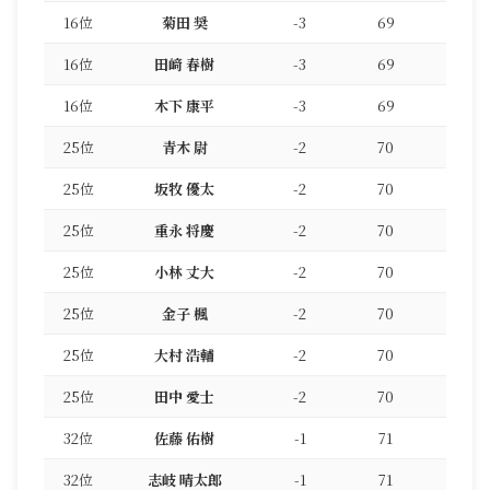
16位
菊田 奨
-3
69
16位
田﨑 春樹
-3
69
16位
木下 康平
-3
69
25位
青木 尉
-2
70
25位
坂牧 優太
-2
70
25位
重永 将慶
-2
70
25位
小林 丈大
-2
70
25位
金子 楓
-2
70
25位
大村 浩輔
-2
70
25位
田中 愛士
-2
70
32位
佐藤 佑樹
-1
71
32位
志岐 晴太郎
-1
71