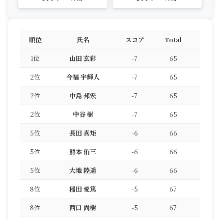
順位
氏名
スコア
Total
1位
山田 玄彩
-7
65
2位
今福 宇輝人
-7
65
2位
中島 邦宏
-7
65
2位
中谷 樹
-7
65
5位
長田 真矩
-6
66
5位
熊本 侑三
-6
66
5位
大地 陸遥
-6
66
8位
稲田 愛篤
-5
67
8位
西口 尚樹
-5
67